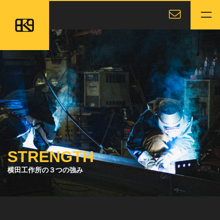
本文までスキップする
有限会社横田工作所
メニ
STRENGTH
横田工作所の３つの強み