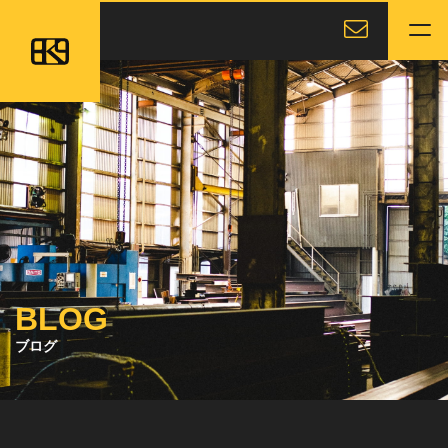
本文までスキップする
有限会社横田工作所
メニ
BLOG
ブログ